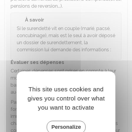
pensions de reversion...).
À savoir
Si le surendetté vit en couple (marié, pacsé,
concubinage), mais est le seul à avoir déposé
un dossier de surendettement, la
commission lui demande des informations :
Évaluer ses dépenses
Certaines dépenses sont prises en compte à leur
montant réel, d'autres sont évaluées selon un
barème, d'autres encore peuvent être réajustées
This site uses cookies and
au-delà de ce barème.
gives you control over what
Par exemple, le loyer, les impôts, les taxes
you want to activate
foncières, les assurances liées aux prêts
immobiliers, les frais de garde des personnes à
charge et les pensions alimentaires et prestations
Personalize
compensatoires versées sont pris en compte pour