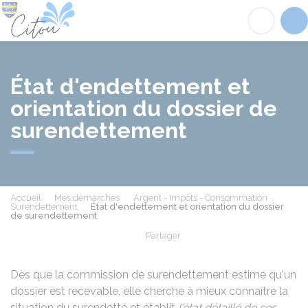
Citou
Acc
État d'endettement et
orientation du dossier de
surendettement
Accueil
Mes démarches
Argent - Impôts - Consommation
Surendettement
État d'endettement et orientation du dossier
de surendettement
Partager
Partager sur Facebook
Partager sur X - Twit
Partager sur
Par
Dès que la commission de surendettement estime qu'un
dossier est recevable, elle cherche à mieux connaître la
situation du surendetté et établit
l'état détaillé de ses