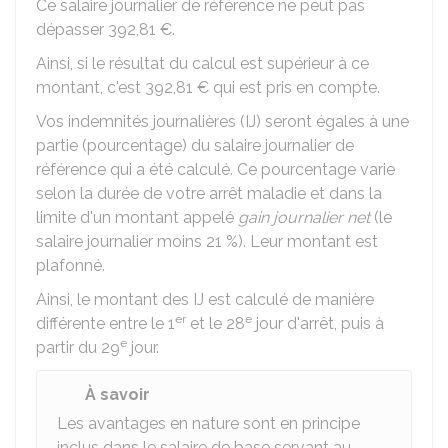
Ce salaire journalier de référence ne peut pas
dépasser
392,81 €
.
Ainsi, si le résultat du calcul est supérieur à ce
montant, c'est
392,81 €
qui est pris en compte.
Vos indemnités journalières (IJ) seront égales à une
partie (pourcentage) du salaire journalier de
référence qui a été calculé. Ce pourcentage varie
selon la durée de votre arrêt maladie et dans la
limite d'un montant appelé
gain journalier net
(le
salaire journalier moins
21 %
). Leur montant est
plafonné.
Ainsi, le montant des IJ est calculé de manière
er
e
différente entre le 1
et le 28
jour d'arrêt, puis à
e
partir du 29
jour.
À savoir
Les avantages en nature sont en principe
inclus dans le salaire de base servant au