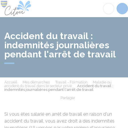
Citou
Acc
Accident du travail :
indemnités journalières
pendant l'arrêt de travail
Accueil
Mes démarches
Travail - Formation
Maladie ou
accident du travail dans le secteur privé
Accident du travail :
indemnités journalières pendant l'arrêt de travail
Partager
Partager sur Facebook
Partager sur X - Twit
Partager sur
Par
Si vous êtes salarié en arrêt de travail en raison d'un
accident du travail, vous avez droit à des indemnités
journalières (IJ) versées par votre régime d'assurance