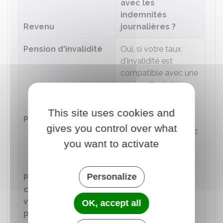
avec les
indemnités
Revenu
journalières ?
Pension d'invalidité
Oui, si votre taux
d'invalidité est
compatible avec une
reprise d'activité
professionnelle
This site uses cookies and
Pension de vieillesse
Oui, si vous êtes
gives you control over what
retraité et poursuivez
you want to activate
par ailleurs une
activité salariée
Personalize
Part
Oui
complémentaire de
votre salaire payé
OK, accept all
par votre employeur