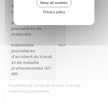
Deny all cookies
Allocations
Non
chômage
Privacy policy
Indemnités
Non
journalières de
maternité
Indemnités
Non
journalières
d'accident du travail
et de maladie
professionnelle (AT-
MP)
Possibilité de cumul de revenus avec les
indemnités journalières