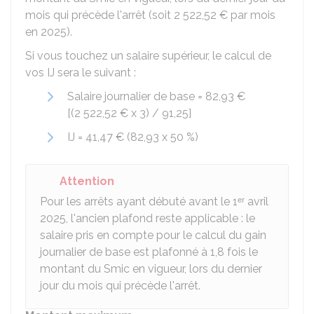
mois qui précède l'arrêt (soit
2 522,52 €
par mois
en 2025).
Si vous touchez un salaire supérieur, le calcul de
vos IJ sera le suivant :
Salaire journalier de base =
82,93 €
[(
2 522,52 €
x 3) /
91,25
]
IJ =
41,47 €
(82,93 x
50 %
)
Attention
Pour les arrêts ayant débuté avant le 1ᵉʳ avril
2025, l'ancien plafond reste applicable : le
salaire pris en compte pour le calcul du gain
journalier de base est plafonné à 1,8 fois le
montant du Smic en vigueur, lors du dernier
jour du mois qui précède l'arrêt.