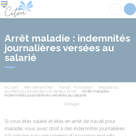
Citou
Acc
Arrêt maladie : indemnités
journalières versées au
salarié
Accueil
Mes démarches
Travail - Formation
Maladie ou
accident du travail dans le secteur privé
Arrêt maladie :
indemnités journalières versées au salarié
Partager
Partager sur Facebook
Partager sur X - Twit
Partager sur
Par
Si vous êtes salarié et êtes en arrêt de travail pour
maladie, vous avez droit à des indemnités journalières
(IJ) versées par votre régime d'assurance maladie