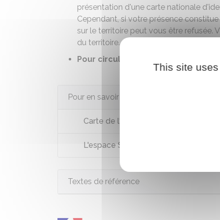
présentation d'une carte nationale d'id
Cependant, si votre présence constitue u
sur le territoire peut vous être refusée. 
du territoire
.
Pour circuler dans l'espace Scheng
This site uses
Pour en savoir plus
Carte de l'Espace Schengen
L'espace Schengen en 8 questions-
Textes de référence