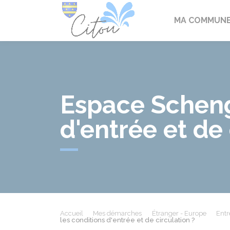
Citou
MA COMMUN
Espace Schenge
d'entrée et de 
Accueil
Mes démarches
Étranger - Europe
Entr
les conditions d'entrée et de circulation ?