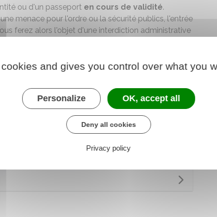
entité ou d'un passeport
en cours de validité
.
ne menace pour l'ordre ou la sécurité publics, l'entrée
Vous ferez alors l'objet d'une
interdiction administrative
en :
vous ne subissez
pas de contrôle
.
 cookies and gives you control over what you w
Personalize
OK, accept all
Deny all cookies
réponses
Privacy policy