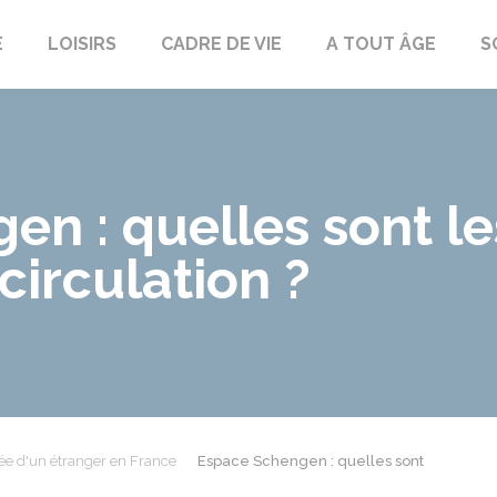
E
LOISIRS
CADRE DE VIE
A TOUT ÂGE
S
n : quelles sont le
circulation ?
ée d'un étranger en France
Espace Schengen : quelles sont