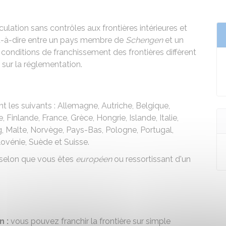
culation sans contrôles aux frontières intérieures et
st-à-dire entre un pays membre de
Schengen
et un
s conditions de franchissement des frontières diffèrent
 sur la réglementation.
t les suivants : Allemagne, Autriche, Belgique,
 Finlande, France, Grèce, Hongrie, Islande, Italie,
g, Malte, Norvège, Pays-Bas, Pologne, Portugal,
ovénie, Suède et Suisse.
t selon que vous êtes
européen
ou ressortissant d'un
 :
vous pouvez franchir la frontière sur simple