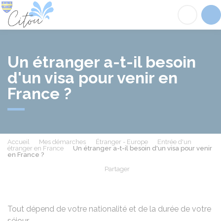
Citou
Acc
Un étranger a-t-il besoin
d'un visa pour venir en
France ?
Accueil
Mes démarches
Étranger - Europe
Entrée d'un
étranger en France
Un étranger a-t-il besoin d'un visa pour venir
en France ?
Partager
Partager sur Facebook
Partager sur X - Twit
Partager sur
Par
Tout dépend de votre nationalité et de la durée de votre
séjour.