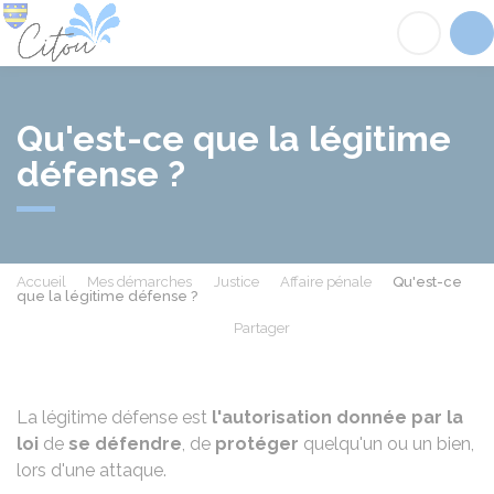
Citou
Acc
Qu'est-ce que la légitime
défense ?
Accueil
Mes démarches
Justice
Affaire pénale
Qu'est-ce
que la légitime défense ?
Partager
Partager sur Facebook
Partager sur X - Twit
Partager sur
Par
La légitime défense est
l'autorisation
donnée par la
loi
de
se défendre
, de
protéger
quelqu'un ou un bien,
lors d'une attaque.