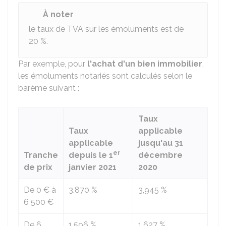
À noter
le taux de TVA sur les émoluments est de
20 %
.
Par exemple, pour
l'achat d'un bien immobilier
,
les émoluments notariés sont calculés selon le
barème suivant :
Taux
Taux
applicable
applicable
jusqu'au 31
er
Tranche
depuis le 1
décembre
de prix
janvier 2021
2020
De
0 €
à
3,870 %
3,945 %
6 500 €
De
6
1,596 %
1,627 %