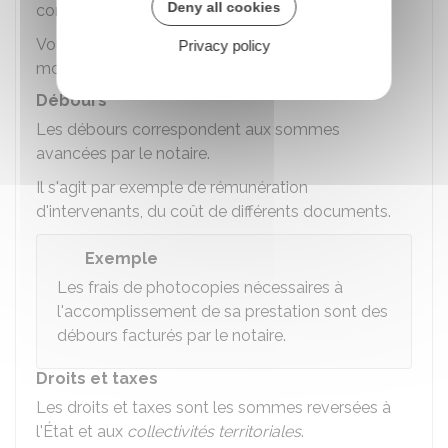
Deny all cookies
commercial.
Vous déterminez librement avec le notaire le
Privacy policy
montant de l'honoraire.
Débours
Les débours correspondent aux sommes
avancées par le notaire.
Il s'agit par exemple de rémunération
d'intervenants, du coût de différents documents.
Exemple
Les frais de photocopies nécessaires à
l'accomplissement de sa prestation sont des
débours facturés par le notaire.
Droits et taxes
Les droits et taxes sont les sommes reversées à
l'État et aux
collectivités territoriales
.