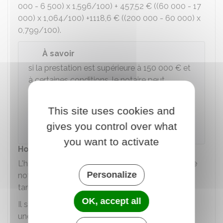
000 - 6 500) x 1,596/100) +
457,52 €
((60 000 - 17
000) x 1,064/100) +
1118,6 €
((200 000 - 60 000) x
0,799/100).
À savoir
si la prestation est supérieure à
150 000 €
et
à certaines conditions, le notaire peut
accorder une remise totale ou partielle des
émoluments reçus pour une même affaire. La
This site uses cookies and
remise doit profiter à tous ses clients de la
gives you control over what
même manière.
you want to activate
Honoraire
L'honoraire correspond à la somme perçue par le
Personalize
notaire en contrepartie d'une prestation dont le
tarif n'est pas réglementé.
OK, accept all
Il s'agit par exemple d'une consultation juridique,
une vente d'un fonds de commerce, un bail