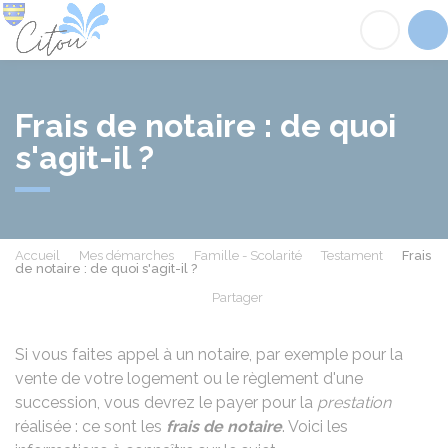
Citou
Acc
Frais de notaire : de quoi
s'agit-il ?
Accueil
Mes démarches
Famille - Scolarité
Testament
Frais
de notaire : de quoi s'agit-il ?
Partager
Partager sur Facebook
Partager sur X - Twit
Partager sur
Par
Si vous faites appel à un notaire, par exemple pour la
vente de votre logement ou le règlement d'une
succession, vous devrez le payer pour la
prestation
réalisée : ce sont les
frais de notaire
. Voici les