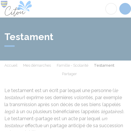
Citou
Acc
Testament
Accueil
Mes démarches
Famille - Scolarité
Testament
Partager
Partager sur Facebook
Partager sur X - Twit
Partager sur
Par
Le testament est un écrit par lequel une personne (
le
testateur
) exprime ses dernières volontés, par exemple
la transmission après son décès de ses biens (appelés
legs
) à un ou plusieurs bénéficiaires (appelés
légataires
).
Le testament-partage est un acte par lequel
un
testateur
effectue un partage anticipé de sa succession