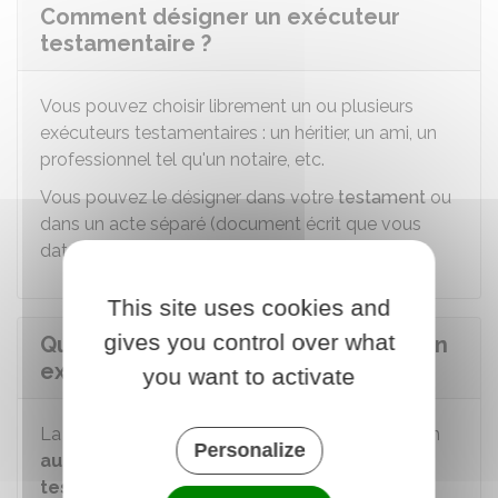
Comment désigner un exécuteur
testamentaire ?
Vous pouvez choisir librement un ou plusieurs
exécuteurs testamentaires : un héritier, un ami, un
professionnel tel qu'un notaire, etc.
Vous pouvez le désigner dans votre
testament
ou
dans un acte séparé (document écrit que vous
datez et signez).
This site uses cookies and
gives you control over what
Quelle est la durée de la mission d'un
exécuteur testamentaire ?
you want to activate
La mission de l'exécuteur testamentaire prend fin
Personalize
au plus tard 2 ans après l'ouverture du
testament
.