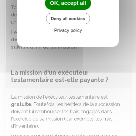
OK, accept all
Toutefois, l'exécuteur testamentaire peut
demander au juge de prolonger sa mission pour
Deny all cookies
une durée maximum d'1 an.
Privacy policy
L'exécuteur testamentaire doit
rendre compte
de son activité
aux héritiers
dans les 6 mois
suivant la fin de sa mission
.
La mission d'un exécuteur
testamentaire est-elle payante ?
La mission de l'exécuteur testamentaire est
gratuite
. Toutefois, les héritiers de la succession
doivent lui rembourser les frais engagés dans
l'exercice de sa mission (par exemple, les frais
d'inventaire).