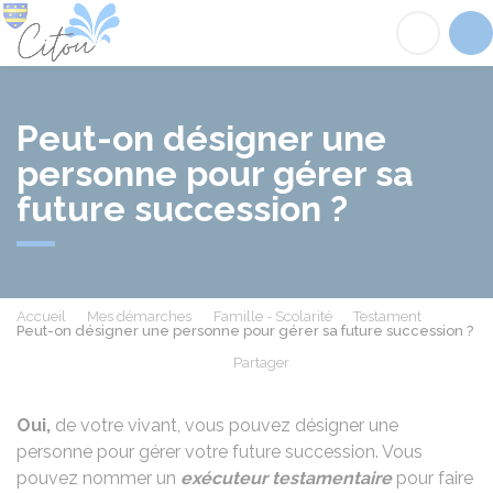
Citou
Acc
Peut-on désigner une
personne pour gérer sa
future succession ?
Accueil
Mes démarches
Famille - Scolarité
Testament
Peut-on désigner une personne pour gérer sa future succession ?
Partager
Partager sur Facebook
Partager sur X - Twit
Partager sur
Par
Oui,
de votre vivant, vous pouvez désigner une
personne pour gérer votre future succession. Vous
pouvez nommer un
exécuteur testamentaire
pour faire