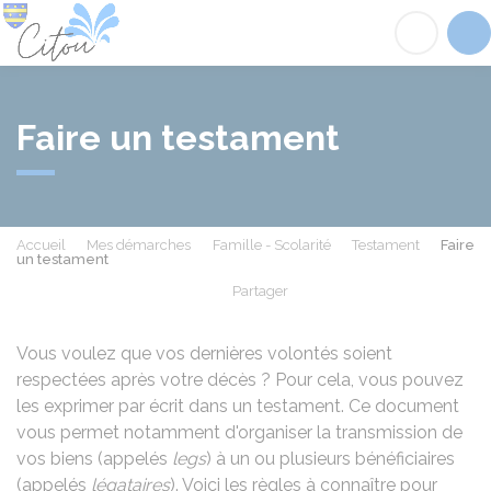
Citou
Acc
Faire un testament
Accueil
Mes démarches
Famille - Scolarité
Testament
Faire
un testament
Partager
Partager sur Facebook
Partager sur X - Twit
Partager sur
Par
Vous voulez que vos dernières volontés soient
respectées après votre décès ? Pour cela, vous pouvez
les exprimer par écrit dans un testament. Ce document
vous permet notamment d'organiser la transmission de
vos biens (appelés
legs
) à un ou plusieurs bénéficiaires
(appelés
légataires
). Voici les règles à connaître pour