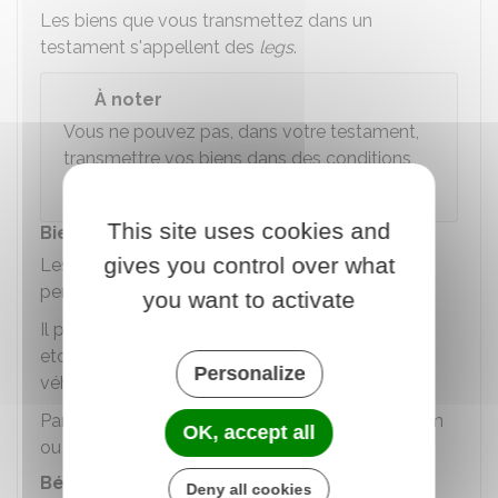
Les biens que vous transmettez dans un
testament s'appellent des
legs
.
À noter
Vous ne pouvez pas, dans votre testament,
transmettre vos biens dans des conditions
qui sont contraires à la loi ou aux mœurs.
This site uses cookies and
Biens pouvant être légués
gives you control over what
Les biens doivent vous appartenir
personnellement.
you want to activate
Il peut s'agir de maisons, appartements, terrains,
etc. Vous pouvez aussi léguer des meubles,
Personalize
véhicules, tableaux, etc.
Par contre, vous ne pouvez pas léguer votre nom
OK, accept all
ou un titre honorifique.
Bénéficiaires des legs
Deny all cookies