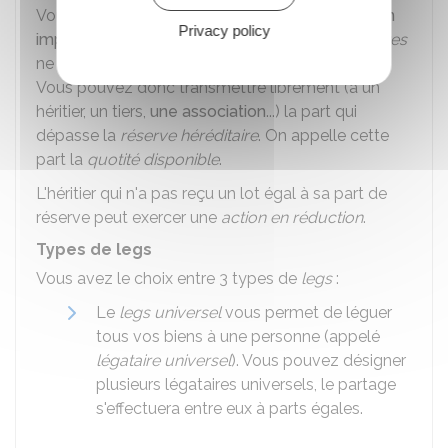
Vous devez respecter
les règles de transmission
Privacy policy
imposées par la loi
. Ainsi, les
héritiers réservataires
ne peuvent pas être exclus de votre succession.
Vous pouvez donc transmettre librement (à un
héritier, un tiers,
une association
...) la part qui
dépasse la
réserve héréditaire
. On appelle cette
part la
quotité disponible
.
L'héritier qui n'a pas reçu un lot égal à sa part de
réserve peut exercer une
action en réduction
.
Types de legs
Vous avez le choix entre 3 types de
legs
:
Le
legs universel
vous permet de léguer
tous vos biens à une personne (appelé
légataire universel
). Vous pouvez désigner
plusieurs légataires universels, le partage
s'effectuera entre eux à parts égales.