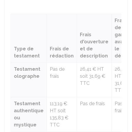
Frais
de
Frais
garde
d'ouverture
avant
Type de
Frais de
et de
le
testament
rédaction
description
décès
Testament
Pas de
26,41 €
HT
26,41 €
olographe
frais
soit
31,69 €
HT soit
TTC
31,69 €
TTC
Testament
113,19 €
Pas de frais
Pas de
authentique
HT soit
frais
ou
135,83 €
mystique
TTC