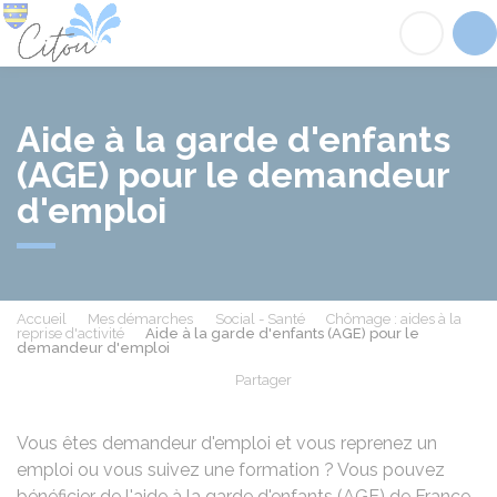
Citou
Acc
Aide à la garde d'enfants
(AGE) pour le demandeur
d'emploi
Accueil
Mes démarches
Social - Santé
Chômage : aides à la
reprise d'activité
Aide à la garde d'enfants (AGE) pour le
demandeur d'emploi
Partager
Partager sur Facebook
Partager sur X - Twit
Partager sur
Par
Vous êtes demandeur d'emploi et vous reprenez un
emploi ou vous suivez une formation ? Vous pouvez
bénéficier de l'aide à la garde d'enfants (AGE) de France