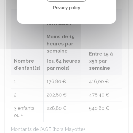
Privacy policy
Durée de travail ou de
formation
Moins de 15
heures par
semaine
Entre 15 à
Nombre
(ou 64 heures
35h par
d'enfant(s)
par mois)
semaine
1
176,80 €
416,00 €
2
202,80 €
478,40 €
3 enfants
228,80 €
540,80 €
ou +
Montants de l'AGE (hors Mayotte)