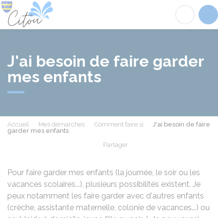
Citou
Acc
J'ai besoin de faire garder
mes enfants
Accueil
Mes démarches
Comment faire si
J'ai besoin de faire
garder mes enfants
Partager
Partager sur Facebook
Partager sur X - Twit
Partager sur
Par
Pour faire garder mes enfants (la journée, le soir ou les
vacances scolaires...), plusieurs possibilités existent. Je
peux notamment les faire garder avec d'autres enfants
(crèche, assistante maternelle, colonie de vacances...) ou