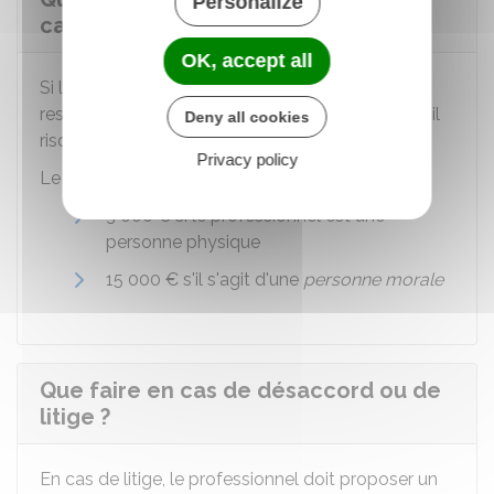
Personalize
cas de non délivrance de facture ?
OK, accept all
Si l'hôtelier ou le loueur de chambres d'hôtes ne
respecte pas l'obligation de délivrer une facture, il
Deny all cookies
risque une amende.
Privacy policy
Le montant de l'amende est de :
3 000 €
si le professionnel est une
personne physique
15 000 €
s'il s'agit d'une
personne morale
Que faire en cas de désaccord ou de
litige ?
En cas de litige, le professionnel doit proposer un