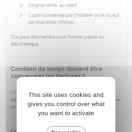
Original remis au client
Copie conservée par l'hôtelier ou le loueur
de chambres d'hôtes
Elle peut être remise sous format papier ou
électronique
.
Combien de temps doivent être
conservées les factures ?
L'hôtelier ou le loueur de chambre d'hôtes doit
This site uses cookies and
conserver
les factures (notes) pendant
2 ans
, par
gives you control over what
ordre de date de rédaction.
you want to activate
Que risque le loueur ou l'hôtelier en