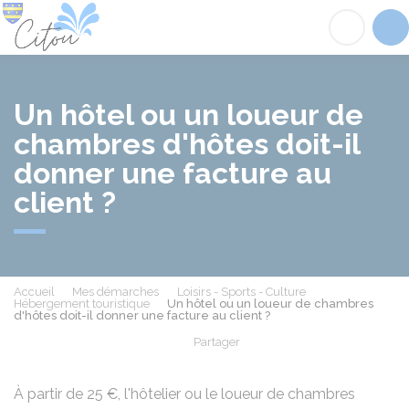
Citou
Acc
Un hôtel ou un loueur de
chambres d'hôtes doit-il
donner une facture au
client ?
Accueil
Mes démarches
Loisirs - Sports - Culture
Hébergement touristique
Un hôtel ou un loueur de chambres
d'hôtes doit-il donner une facture au client ?
Partager
Partager sur Facebook
Partager sur X - Twit
Partager sur
Par
À partir de
25 €
, l'hôtelier ou le loueur de chambres