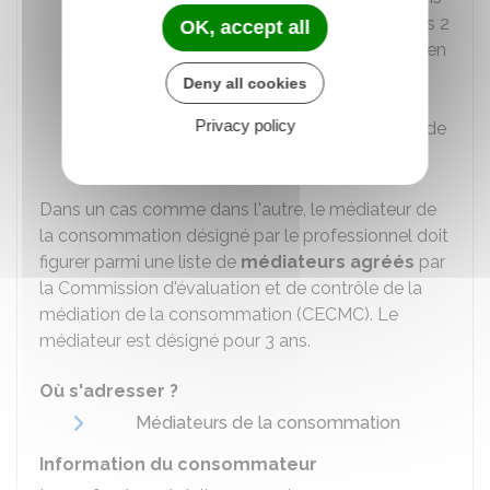
de consommateurs agréés et d'au moins 2
OK, accept all
représentants du professionnel. Aucun lien
hiérarchique ou fonctionnel entre le
Deny all cookies
professionnel et le médiateur ne peut
Privacy policy
exister pendant l'exercice de sa mission de
médiation.
Dans un cas comme dans l'autre, le médiateur de
la consommation désigné par le professionnel doit
figurer parmi une liste de
médiateurs agréés
par
la Commission d'évaluation et de contrôle de la
médiation de la consommation (CECMC). Le
médiateur est désigné pour 3 ans.
Où s'adresser ?
Médiateurs de la consommation
Information du consommateur