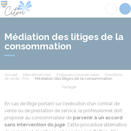
Citou
Acc
Médiation des litiges de la
consommation
Accueil
Mes démarches
Pratiques commerciales
Conditions
de vente - Prix
Médiation des litiges de la consommation
Partager
Partager sur Facebook
Partager sur X - Twit
Partager sur
Par
En cas de litige portant sur l'exécution d'un contrat de
vente ou de prestation de service, le professionnel doit
proposer au consommateur de
parvenir
à
un accord
sans intervention du juge
. Cette procédure alternative