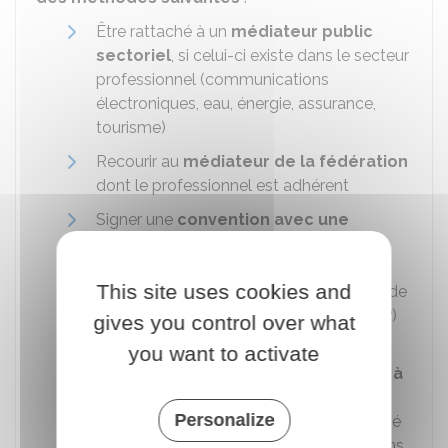
Être rattaché à un
médiateur public
sectoriel
, si celui-ci existe dans le secteur
professionnel (communications
électroniques, eau, énergie, assurance,
tourisme)
Recourir au
médiateur de la fédération
dont le professionnel est adhérent
Signer une
convention avec une
association ou une société de
médiateurs
: par exemple, le Centre de
This site uses cookies and
médiation et d'arbitrage de la Chambre de
commerce et d'industrie de Paris (CMAP)
gives you control over what
ou le CNPM médiation consommation.
you want to activate
Mettre en place un
médiateur interne à
l'entreprise
: le médiateur doit être
Personalize
désigné par un organe collégial composé
d'au moins 2 représentants d'associations