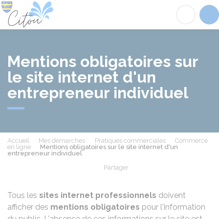
Citou
Acc
Mentions obligatoires sur
le site internet d'un
entrepreneur individuel
Accueil
Mes démarches
Pratiques commerciales
Commerce
en ligne
Mentions obligatoires sur le site internet d'un
entrepreneur individuel
Partager
Partager sur Facebook
Partager sur X - Twit
Partager sur
Par
Tous les
sites internet professionnels
doivent
afficher des
mentions obligatoires
pour l'information
du public. L'absence de ces informations sur le site est