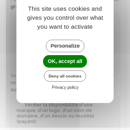
gratuitement
la base de données de Data Inpi.
This site uses cookies and
gives you control over what
Recherche gratuite de la
you want to activate
disponibilité d'un nom d'entreprise sur
Data Inpi
Personalize
Accéder au service en ligne
OK, accept all
Institut national de la propriété industrielle (Inpi)
Vous pouvez compléter cette recherche par une
Deny all cookies
requête (payante) plus approfondie de similarité
Privacy policy
auprès de l'Inpi.
Vérifier la disponibilité d'une
marque, d'un logo, d'un nom de
domaine, d'un dessin ou modèle
(payant)