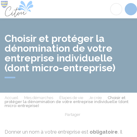
Citou
Acc
Choisir et protéger la
dénomination de votre
entreprise individuelle
(dont micro-entreprise)
Accueil
Mes démarches
Étapes de vie
Je crée
Choisir et
protéger la dénomination de votre entreprise individuelle (dont
micro-entreprise)
Partager
Partager sur Facebook
Partager sur X - Twit
Partager sur
Par
Donner un nom à votre entreprise est
obligatoire
. Il