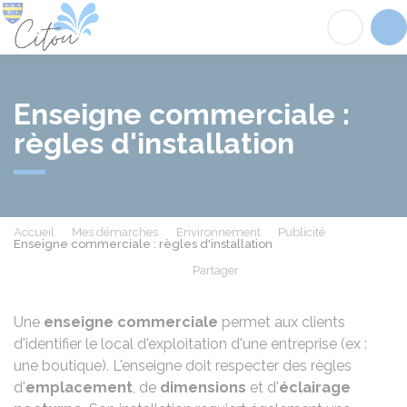
Citou
Acc
Enseigne commerciale :
règles d'installation
Accueil
Mes démarches
Environnement
Publicité
Enseigne commerciale : règles d'installation
Partager
Partager sur Facebook
Partager sur X - Twit
Partager sur
Par
Une
enseigne commerciale
permet aux clients
d'identifier le local d'exploitation d'une entreprise (ex :
une boutique). L'enseigne doit respecter des règles
d'
emplacement
, de
dimensions
et d'
éclairage