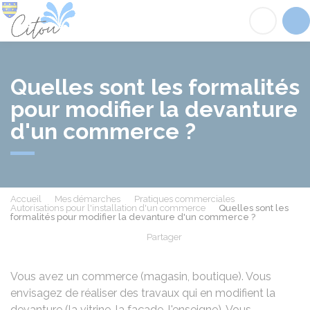
Citou
Acc
Quelles sont les formalités
pour modifier la devanture
d'un commerce ?
Accueil
Mes démarches
Pratiques commerciales
Autorisations pour l'installation d'un commerce
Quelles sont les
formalités pour modifier la devanture d'un commerce ?
Partager
Partager sur Facebook
Partager sur X - Twit
Partager sur
Par
Vous avez un commerce (magasin, boutique). Vous
envisagez de réaliser des travaux qui en modifient la
devanture (la vitrine, la façade, l'enseigne). Vous