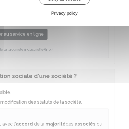
Privacy policy
marque, d'un logo, d'un nom de domaine, d'un
 au service en ligne
de la propriété industrielle (Inpi)
on sociale d'une société ?
sible.
e
modification des statuts de la société
.
 avec l'
accord
de la
majorité
des
associés
ou