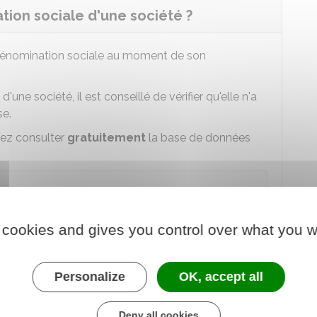
ion sociale d'une société ?
énomination sociale au moment de son
une société, il est conseillé de vérifier qu'elle n'a
se.
vez consulter
gratuitement
la base de données
ibilité d'un nom d'entreprise sur Data Inpi
 cookies and gives you control over what you w
 au service en ligne
de la propriété industrielle (Inpi)
Personalize
OK, accept all
ar une requête (payante) plus approfondie de
Deny all cookies