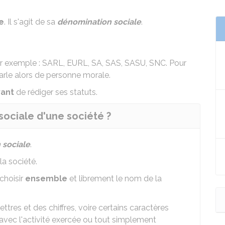
e
. Il s'agit de sa
dénomination sociale
.
r exemple :
SARL
,
EURL
,
SA
,
SAS
,
SASU
,
SNC
. Pour
n parle alors de personne morale.
vant
de
rédiger ses statuts
.
sociale d'une société ?
 sociale
.
la société.
choisir
ensemble
et librement le nom de la
ttres et des chiffres, voire certains caractères
en avec l'activité exercée ou tout simplement