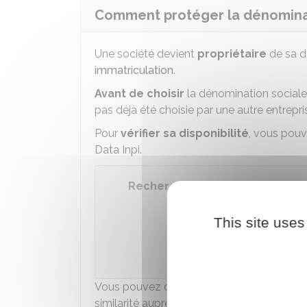
Comment protéger la dénominat
Une société devient
propriétaire
de sa d
immatriculation
.
Avant de choisir
la dénomination sociale d'
pas déjà été choisie par une autre entrepri
Pour
vérifier sa disponibilité
, vous pou
Data Inpi.
Recherche gratuite de la dispon
This site uses
Accéder
Institut national 
Vous pouvez compléter cette recherche p
similarité auprès de l'Inpi.