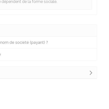
m
dépendent de la forme sociale.
n nom de société (payant) ?
e