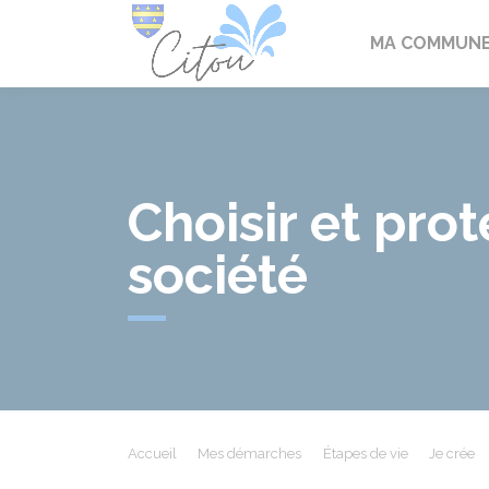
Citou
MA COMMUN
Choisir et pro
société
Accueil
Mes démarches
Étapes de vie
Je crée