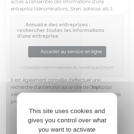
accès à l'ensemble des informations d'une
entreprise (dénominations, Siren, adresse, etc.).
Annuaire des entreprises :
rechercher toutes les informations
d'une entreprise
Accéder au service en ligne
Direction interministérielle du numérique (Dinum)
Il est également conseillé d'effectuer une
recherche d'antériorité sur le site de l'
Inpi
pour
vérifier que le nom envisagé ne bénéficie d'aucune
protection (dépôt de marque).
This site uses cookies and
Recherche d'antériorité de marque
gives you control over what
(INPI)
you want to activate