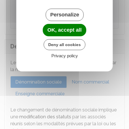
Accéder au service en ligne
Personalize
Institut national de la propriété industrielle (Inpi)
OK, accept all
Deny all cookies
Démarches de modification
Privacy policy
Les formalités varient selon l'élément impacté par
la modification.
Dénomination sociale
Nom commercial
Enseigne commerciale
Le changement de dénomination sociale implique
une
modification des statuts
par les associés
réunis selon les modalités prévues par la loi ou les