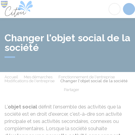
Citou
Acc
Changer l'objet social de la
société
Accueil
Mes démarches
Fonctionnement de l'entreprise
Modifications de l'entreprise
Changer l'objet social de la société
Partager
Partager sur Facebook
Partager sur X - Twit
Partager sur
Par
L'
objet social
définit l'ensemble des activités que la
société est en droit d'exercer, c'est-à-dire son activité
principale et ses activités secondaires, connexes ou
complémentaires. Lorsque la société souhaite