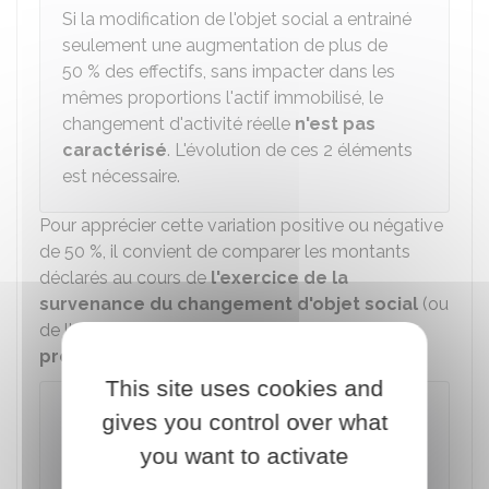
Si la modification de l'objet social a entrainé
seulement une augmentation de plus de
50 %
des effectifs, sans impacter dans les
mêmes proportions l'actif immobilisé, le
changement d'activité réelle
n'est pas
caractérisé
. L'évolution de ces 2 éléments
est nécessaire.
Pour apprécier cette variation positive ou négative
de
50 %
, il convient de comparer les montants
déclarés au cours de
l'exercice de la
survenance du changement d'objet social
(ou
de l'exercice suivant)
par rapport à l'exercice
précédent
.
This site uses cookies and
Exemple
gives you control over what
Une société exerce une activité d'hôtellerie-
you want to activate
restauration et réalise, au cours de l'exercice