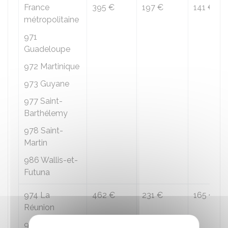
France
395 €
197 €
141 €
métropolitaine
971
Guadeloupe
972 Martinique
973 Guyane
977 Saint-
Barthélemy
978 Saint-
Martin
986 Wallis-et-
Futuna
974 La
462 €
231 €
165 €
Réunion
976 Mayotte