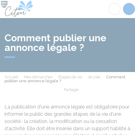
Citou
Acc
Comment publier une
annonce légale ?
Accueil
Mes démarches
Étapes de vie
Je crée
Comment
publier une annonce légale ?
Partager
Partager sur Facebook
Partager sur X - Twit
Partager sur
Par
La publication d'une annonce légale est obligatoire pour
informer le public des grandes étapes de la vie d'une
société : la création, la modification ou la cessation
d'activité. Elle doit être insérée dans un support habilité à