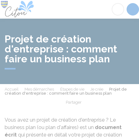
Citou
Acc
Projet de création
d'entreprise : comment
faire un business plan
Accueil
Mes démarches
Étapes de vie
Je crée
Projet de
création d'entreprise : comment faire un business plan
Partager
Partager sur Facebook
Partager sur X - Twit
Partager sur
Par
Vous avez un projet de création d'entreprise ? Le
business plan (ou plan d'affaires) est un
document
écrit
qui présente en détail votre projet de création