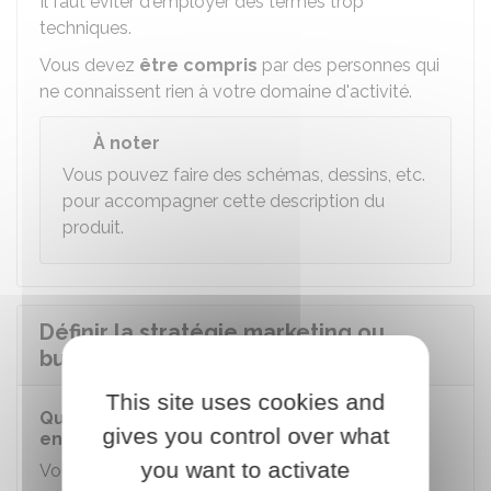
Il faut éviter d'employer des termes trop
techniques.
Vous devez
être compris
par des personnes qui
ne connaissent rien à votre domaine d'activité.
À noter
Vous pouvez faire des schémas, dessins, etc.
pour accompagner cette description du
produit.
Définir la stratégie marketing ou
business model
This site uses cookies and
Qu'est-ce que le business model d'une
gives you control over what
entreprise ?
you want to activate
Vous devez présenter
comment vous allez