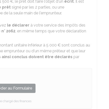
1 500 €
, le prêt doit faire l'objet d'un
écrit
. Il est
e prêt
signé par les 2 parties, ou une
e de la seule main de l'emprunteur.
evez
le déclarer
à votre service des impôts des
 n° 2062
, en même temps que votre déclaration
ontant unitaire inférieur à
5 000 €
sont conclus au
me emprunteur ou d'un même prêteur et que leur
s ainsi conclus doivent être déclarés
par
der au Formulaire
re chargé des finances