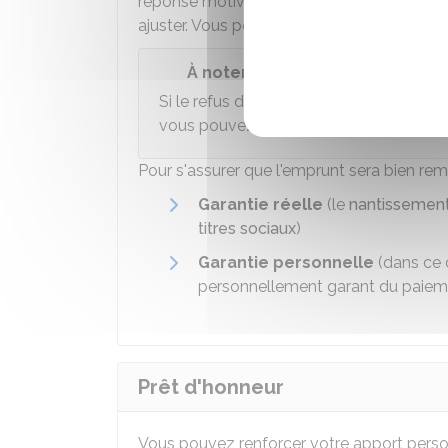
réponse motivée vous permet de déterminer
ajuster. Vous pourrez ainsi refaire une de
À noter
Si le refus de la banque n'est pas moti
vous pouvez
saisir la médiation du créd
Pour s'assurer que l'emprunt sera bien re
Garantie réelle
(le
nantissemen
titres sociaux
)
Garantie personnelle
(dans ce 
personnellement garant du paiem
Prêt d'honneur
Vous pouvez renforcer votre apport pers