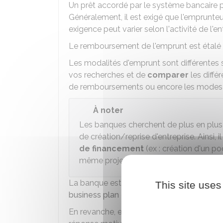
Un prêt accordé par le système bancaire p
Généralement, il est exigé que l'emprunt
exigence peut varier selon l'activité de l'e
Le remboursement de l'emprunt est étalé 
Les modalités d'emprunt sont différentes 
vos recherches et de
comparer
les différ
de remboursements ou encore les modes 
À noter
Les banques cherchent de plus en plus 
de création/reprise d'entreprise. Ainsi
de financement
(ex : création d'un po
même projet).
La banque est
libre d'accepter ou de 
This site uses
business plan
que vous lui aurez fourni.
En revanche, en cas de refus, la banque d