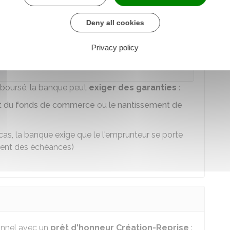
 les points sensibles de votre dossier pour les
mande d'emprunt.
Deny all cookies
Privacy policy
vé ou que les motifs vous paraissent discutables,
it
.
mboursé, la banque peut
exiger des garanties
:
t du fonds de commerce
ou le
nantissement de
cas, la banque exige que le l'emprunteur se porte
ent des échéances)
onnel avec un
prêt d'honneur Création-Reprise
: