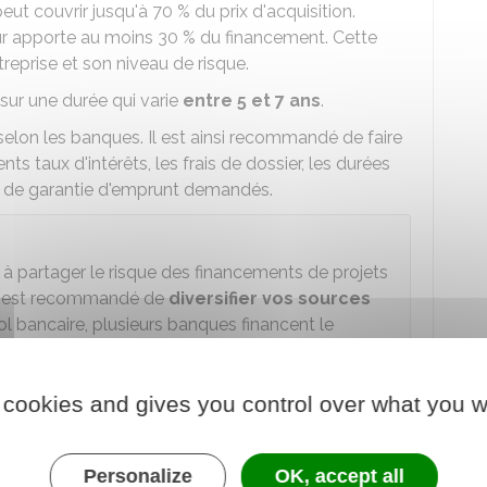
eut couvrir jusqu'à
70 %
du prix d'acquisition.
eur apporte au moins
30 %
du financement. Cette
ntreprise et son niveau de risque.
sur une durée qui varie
entre 5 et 7 ans
.
selon les banques. Il est ainsi recommandé de faire
ents taux d'intérêts, les frais de dossier, les durées
de garantie d'emprunt demandés.
à partager le risque des financements de projets
, il est recommandé de
diversifier vos sources
ol bancaire, plusieurs banques financent le
refuser
votre demande d'emprunt sur la base du
 cookies and gives you control over what you w
oit
motiver et argumenter
sa décision. Une
Personalize
OK, accept all