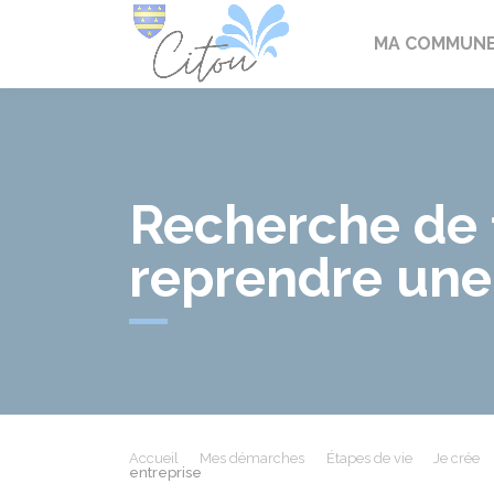
Citou
MA COMMUN
Recherche de 
reprendre une
Accueil
Mes démarches
Étapes de vie
Je crée
entreprise