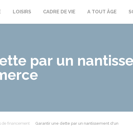
E
LOISIRS
CADRE DE VIE
A TOUT ÂGE
S
ette par un nantiss
merce
s de financement
Garantir une dette par un nantissement d'un