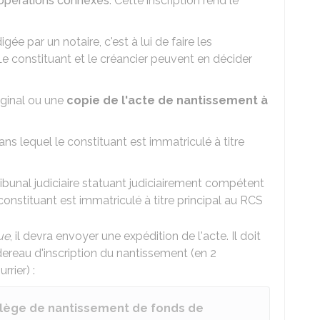
s opérations connexes
. Cette inscription rend le
ée par un notaire, c'est à lui de faire les
e constituant et le créancier peuvent en décider
riginal ou une
copie de l'acte de nantissement à
s lequel le constituant est immatriculé à titre
ribunal judiciaire statuant judiciairement compétent
constituant est immatriculé à titre principal au RCS
ue
, il devra envoyer une expédition de l'acte. Il doit
ereau d'inscription du nantissement (en 2
rier) :
vilège de nantissement de fonds de