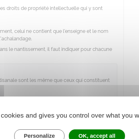
es droits de propriété intellectuelle qui y sont
sement, celui ne contient que l'enseigne et le nom
 l'achalandage.
ns le nantissement, il faut indiquer pour chacune
rtisanale sont les même que ceux qui constituent
 cookies and gives you control over what you w
issement ?
e établi par un
acte authentique
ou
sous seing privé
.
Personalize
OK, accept all