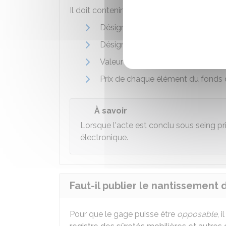
Il doit contenir les éléments suivants :
Désignation de la dette garantie
Désignation du fonds de commerc
Valeur du fonds de commerce
Prix de chaque élément du fond
À savoir
Lorsque l'acte est conclu sous seing pr
électronique.
Faut-il publier le nantissemen
Pour que le gage puisse être
opposable
, 