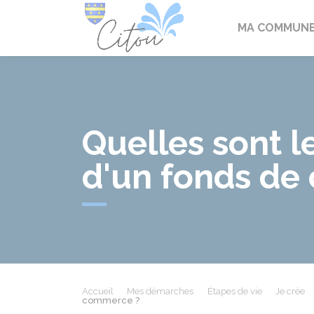
Citou
MA COMMUN
Quelles sont l
d'un fonds de
Accueil
Mes démarches
Étapes de vie
Je crée
commerce ?