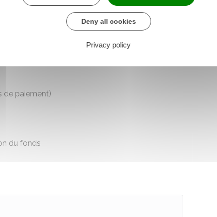
es de sécurité, d'hygiène et d'environnement)
Deny all cookies
e renouvelement
ail, contrats client/fournisseur)
Privacy policy
es
s de paiement)
ion du fonds