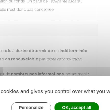
itation du fonds. On parle de "
solidarité fiscale
".
 elle n'est donc pas concernée.
 conclu à
durée
déterminée
ou
indéterminée
.
ur
1 an renouvelable
par
tacite reconduction
.
nir de
nombreuses informations
, notamment :
 cookies and gives you control over what you w
mis en location-gérance
succession...)
taire ou locataire des locaux)
Personalize
OK, accept all