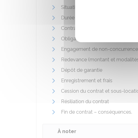
Situation générale du fonds (norm
Durée du contrat et modalités d
Contrats en cours (contrats de trav
Obligations réciproques des parti
Engagement de non-concurrence
Redevance (montant et modalité
Dépôt de garantie
Enregistrement et frais
Cession du contrat et sous-locat
Résiliation du contrat
Fin de contrat – conséquences.
À noter