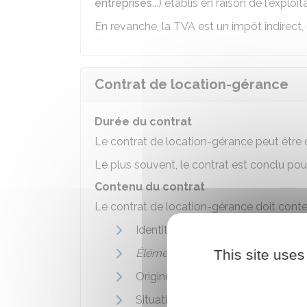
entreprises
...) établis en raison de l'explo
En revanche, la TVA est un impôt indirect,
Contrat de location-gérance
Durée du contrat
Le contrat de location-gérance peut être
Le plus souvent, le contrat est conclu po
Contenu du contrat
Le contrat de location-gérance doit conte
Identité des parties
Éléments du fonds de commerce
This site uses
Origine du fonds (création, achat, 
Situation locative (bailleur proprié