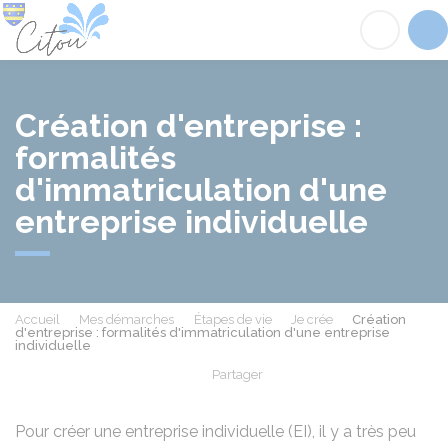
Citou
Acc
Création d'entreprise :
formalités
d'immatriculation d'une
entreprise individuelle
Accueil
Mes démarches
Étapes de vie
Je crée
Création
d'entreprise : formalités d'immatriculation d'une entreprise
individuelle
Partager
Partager sur Facebook
Partager sur X - Twit
Partager sur
Par
Pour créer une entreprise individuelle (EI), il y a très peu