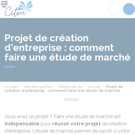
Citou
Acc
Projet de création
d'entreprise : comment
faire une étude de marché
Accueil
Mes démarches
Étapes de vie
Je crée
Projet de
création d'entreprise : comment faire une étude de marché
Partager
Partager sur Facebook
Partager sur X - Twit
Partager sur
Par
Vous avez un projet ? Faire une étude de marché est
indispensable
pour
réussir votre projet
de création
d'entreprise. L'étude de marché permet de savoir si votre