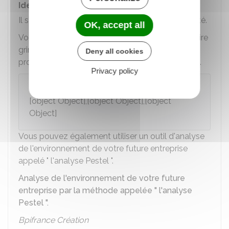
Identifier les contraintes
Il s'agit de prévoir ce qui peut freiner votre activité.
OK, accept all
Vous devez identifier par exemple ce qui peut faire
grimper vos coûts de stockage, vos coûts de
Deny all cookies
production, de distribution et de communication.
Privacy policy
Exemple
[object Object],[object Object],[object
Object]
Vous pouvez également utiliser un outil d'analyse
de l'environnement de votre future entreprise
appelé " l'analyse Pestel ".
Analyse de l'environnement de votre future
entreprise par la méthode appelée " l'analyse
Pestel ".
Bpifrance Création