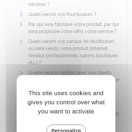
services ?
Quels seront vos fournisseurs ?
Par qui sera fabriqué votre produit, par qui
sera proposée votre offre, votre service ?
Quels seront vos canaux de distribution,
où sera vendu votre produit (internet,
réseaux professionnels, salons, boutiques
etc.) ?
Quelle sera la relation avec vos clients,
comment avez-vous prévu de les fidéliser
?
This site uses cookies and
Où seront stockés vos produits ?
gives you control over what
Quelles seront les pistes de
you want to activate
développement de votre activité (internet,
national, international, etc.) ?
Personalize