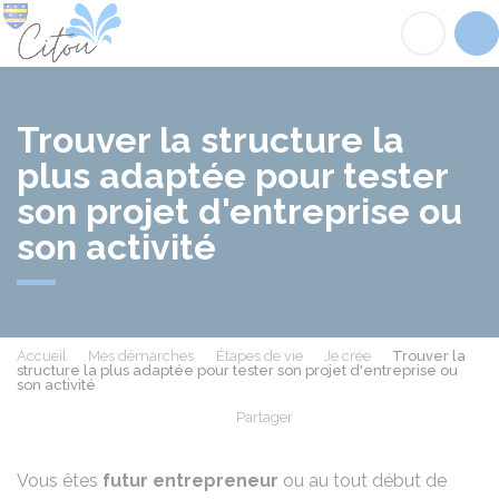
Citou
Acc
Trouver la structure la
plus adaptée pour tester
son projet d'entreprise ou
son activité
Accueil
Mes démarches
Étapes de vie
Je crée
Trouver la
structure la plus adaptée pour tester son projet d'entreprise ou
son activité
Partager
Partager sur Facebook
Partager sur X - Twit
Partager sur
Par
Vous êtes
futur entrepreneur
ou au tout début de