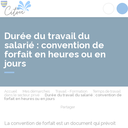
Citou
Acc
Durée du travail du
salarié : convention de
forfait en heures ou en
jours
Accueil
Mes démarches
Travail - Formation
Temps de travail
dans le secteur privé
Durée du travail du salarié : convention de
forfait en heures ou en jours
Partager
Partager sur Facebook
Partager sur X - Twit
Partager sur
Par
La convention de forfait est un document qui prévoit