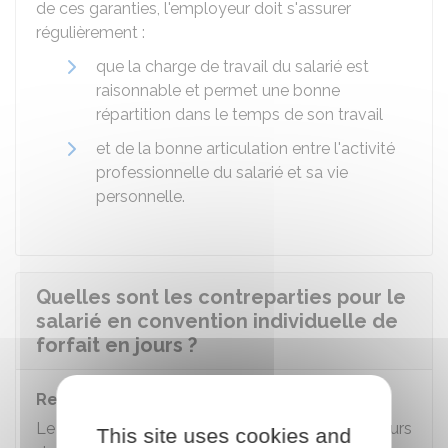
de ces garanties, l'employeur doit s'assurer
régulièrement :
que la charge de travail du salarié est
raisonnable et permet une bonne
répartition dans le temps de son travail
et de la bonne articulation entre l'activité
professionnelle du salarié et sa vie
personnelle.
Quelles sont les contreparties pour le
salarié en convention individuelle de
forfait en jours ?
Repos du salarié en forfait jours
Le salarié bénéficie d'un certain de nombre de jours
This site uses cookies and