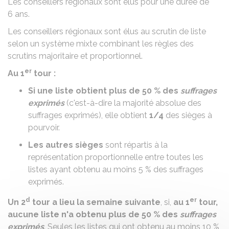
Les conseillers régionaux sont élus pour une durée de
6 ans.
Les conseillers régionaux sont élus au scrutin de liste
selon un système mixte combinant les règles des
scrutins majoritaire et proportionnel.
er
Au 1
tour :
Si une liste obtient plus de
50 %
des
suffrages
exprimés
(c'est-à-dire la majorité absolue des
suffrages exprimés), elle obtient
1/4
des sièges à
pourvoir.
Les autres sièges
sont répartis à la
représentation proportionnelle entre toutes les
listes ayant obtenu au moins
5 %
des suffrages
exprimés.
d
er
Un 2
tour a lieu la semaine suivante
, si,
au 1
tour,
aucune liste n'a obtenu plus de
50 %
des
suffrages
exprimés
. Seules les listes qui ont obtenu au moins
10 %