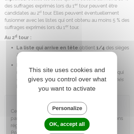
er
des suffrages exprimés lors du 1
tour peuvent être
d
candidates au 2
tour. Elles peuvent éventuellement
fusionner avec les listes qui ont obtenu au moins
5 %
des
er
suffrages exprimés lors du 1
tour.
d
Au 2
tour :
La liste qui arrive en tête
obtient
1/4
des sièges
à pourvoir.
Les sièges restants
sont répartis à la
This site uses cookies and
représentation proportionnelle entre les listes qui
gives you control over what
ont obtenu au moins
5 %
des
suffrages exprimés
d
lors du 2
tour.
you want to activate
À savoir
Personalize
Certaines collectivités territoriales à statut
particulier ne sont pas concernées par les élections
OK, accept all
régionales : Mayotte, Nouvelle-Calédonie,
Polynésie française, Saint-Barthélemy, Saint-