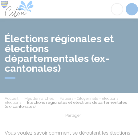
Citou
Acc
Élections régionales et
élections
départementales (ex-
cantonales)
Accueil
Mes démarches
Papiers - Citoyenneté - Élections
Élections
Élections régionales et élections départementales
(ex-cantonales)
Partager
Partager sur Facebook
Partager sur X - Twit
Partager sur
Par
Vous voulez savoir comment se déroulent les élections