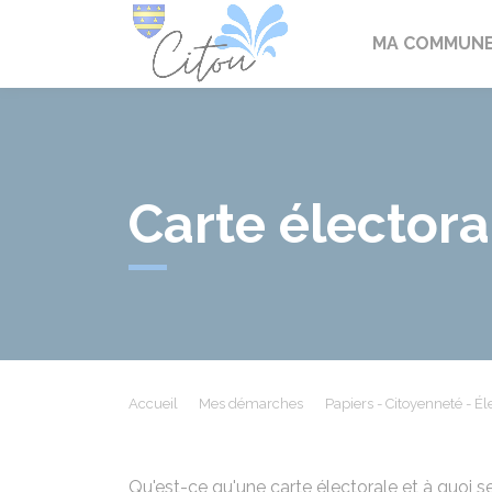
Citou
MA COMMUN
Carte électora
Accueil
Mes démarches
Papiers - Citoyenneté - Él
Qu'est-ce qu'une carte électorale et à quoi s