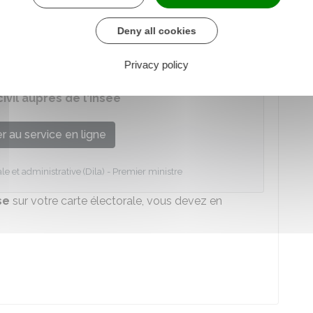
Deny all cookies
vil
sur votre carte électorale, vous devez en
ervice :
Privacy policy
vil auprès de l'Insee
 au service en ligne
le et administrative (Dila) - Premier ministre
se
sur votre carte électorale, vous devez en