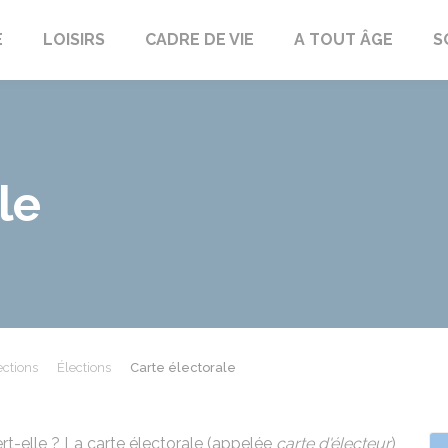
E
LOISIRS
CADRE DE VIE
A TOUT ÂGE
S
le
ections
Élections
Carte électorale
ert-elle ? La carte électorale (appelée
carte d'électeur
)