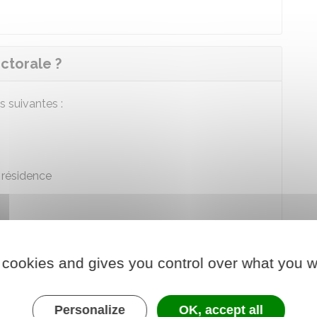
ectorale ?
s suivantes :
 résidence
r.
 cookies and gives you control over what you w
Personalize
OK, accept all
 mairie sont facultatifs. La signature de