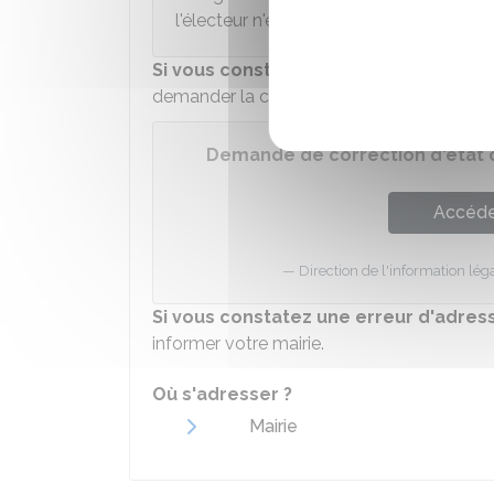
l'électeur n'est pas non plus obligatoire.
Si vous constatez une erreur d'état ci
demander la correction à l'aide de ce télés
Demande de correction d'état ci
Accéder
Direction de l'information léga
Si vous constatez une erreur d'adres
informer votre mairie.
Où s'adresser ?
Mairie