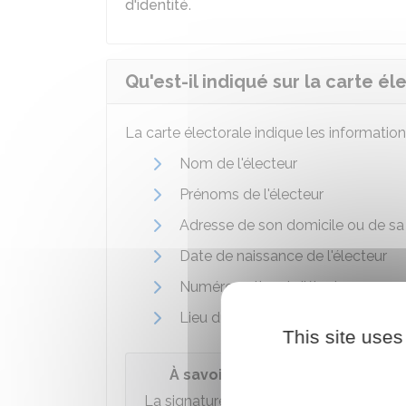
d'identité
.
Qu'est-il indiqué sur la carte él
La carte électorale indique les information
Nom de l'électeur
Prénoms de l'électeur
Adresse de son domicile ou de sa
Date de naissance de l'électeur
Numéro national d'électeur
Lieu du bureau de vote de l'électeu
This site uses
À savoir
La signature du maire ou le cachet de la