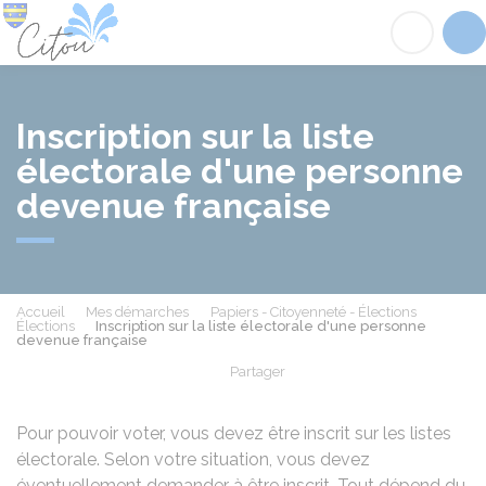
Citou
Acc
Inscription sur la liste
électorale d'une personne
devenue française
Accueil
Mes démarches
Papiers - Citoyenneté - Élections
Élections
Inscription sur la liste électorale d'une personne
devenue française
Partager
Partager sur Facebook
Partager sur X - Twit
Partager sur
Par
Pour pouvoir voter, vous devez être inscrit sur les listes
électorale. Selon votre situation, vous devez
éventuellement demander à être inscrit. Tout dépend du