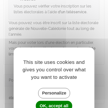
Vous pouvez vérifier votre inscription sur les
listes électorales à l'aide
d'un téléservice
.
Vous pouvez vous être inscrit sur la liste électorale
générale de Nouvelle-Calédonie tout au long de
l'année.
Mais pour voter lors d'une élection en particulier,
vous devez faire cette démarche
avant une date
limite
.
This site uses cookies and
gives you control over what
you want to activate
Pour en savoir plus
Nouvelle-Calédonie : s'inscrire sur la liste
Personalize
électorale générale
OK, accept all