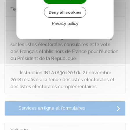
Textes de référence
Deny all cookies
Code électoral : articles L9 à L15-1
Privacy policy
Décret n°2005-1613 du 22 décembre 2005
sur les listes électorales consulaires et le vote
des Français établis hors de France pour l'élection
du Président de la République
Instruction INTA1830120J du 21 novembre
2018 relative à la tenue des listes électorales et
des listes électorales complémentaires
Services en ligne et formulaires
Voir aussi