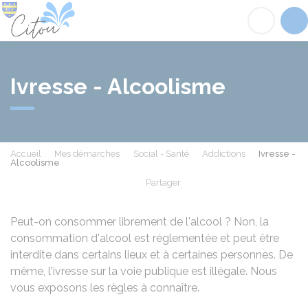
Citou
Acc
Ivresse - Alcoolisme
Accueil
Mes démarches
Social - Santé
Addictions
Ivresse -
Alcoolisme
Partager
Partager sur Facebook
Partager sur X - Twit
Partager sur
Par
Peut-on consommer librement de l'alcool ? Non, la
consommation d'alcool est réglementée et peut être
interdite dans certains lieux et à certaines personnes. De
même, l'ivresse sur la voie publique est illégale. Nous
vous exposons les règles à connaître.