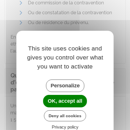
De commission de la contravention
Ou de constatation de la contravention
Ou de résidence du prévenu.
En cas d'hospitalisation (pour cause de coma
éthylique, par exemple), la convocation et
This site uses cookies and
l'audition auront lieu ultérieurement.
gives you control over what
you want to activate
Quelles sont les sanctions en cas
d'état d'ivresse manifeste lors d'une
Personalize
partie de chasse ?
OK, accept all
Une personne se trouvant en état d'ivresse
manifeste lors d'une partie de chasse risque
Deny all cookies
1 500 €
d'amende.
Privacy policy