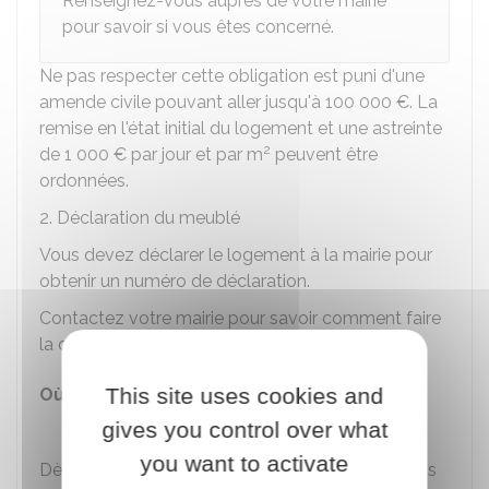
Renseignez-vous auprès de votre mairie
pour savoir si vous êtes concerné.
Ne pas respecter cette obligation est puni d'une
amende civile pouvant aller jusqu'à
100 000 €
. La
remise en l'état initial du logement et une astreinte
2
de
1 000 €
par jour et par m
peuvent être
ordonnées.
2. Déclaration du meublé
Vous devez déclarer le logement à la mairie pour
obtenir un numéro de déclaration.
Contactez votre mairie pour savoir comment faire
la déclaration :
This site uses cookies and
Où s'adresser ?
Mairie
gives you control over what
you want to activate
Dès réception de votre déclaration, la mairie vous