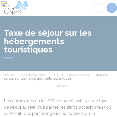
Citou
Acc
Taxe de séjour sur les
hébergements
touristiques
Accueil
Mes démarches
Fiscalité
Taxes locales
Taxe de
séjour sur les hébergements touristiques
Partager
Partager sur Facebook
Partager sur X - Twit
Partager sur
Par
Les communes ou les
EPCI
peuvent instituer une taxe
de séjour au réel (due par les résidents occasionnels) ou
au forfait (due par les logeurs ou hôteliers qui la