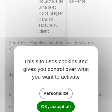
collecteur de
de vente
la taxe et
doit l'intégrer
dans sa
facture au
client
Conditions d'application de la taxe de séjour au
réel ou au forfait
This site uses cookies and
gives you control over what
Tarifs
you want to activate
Avant le début de la période de perception
Personalize
(correspondant à la saison touristique), les tarifs de
la taxe au réel ou forfaitaire sont fixés par
OK, accept all
délibération du conseil municipal, ou de l'organe