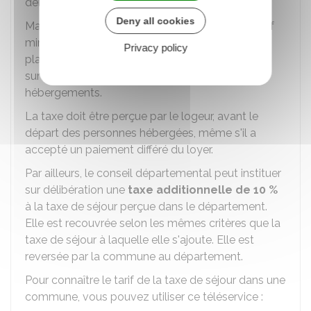
délibérant de l'
EPCI
.
Deny all cookies
Mais ces tarifs doivent être compris entre un tarif
minimal (tarif plancher) et un tarif maximal (tarif
Privacy policy
plafond) pour chaque catégorie d'hébergement
sur la base du classement officiel des
hébergements.
La taxe doit être perçue par le logeur, avant le
départ des personnes hébergées, même s'il a
accepté un paiement différé du loyer.
Par ailleurs, le conseil départemental peut instituer
sur délibération une
taxe additionnelle de
10 %
à la taxe de séjour perçue dans le département.
Elle est recouvrée selon les mêmes critères que la
taxe de séjour à laquelle elle s'ajoute. Elle est
reversée par la commune au département.
Pour connaître le tarif de la taxe de séjour dans une
commune, vous pouvez utiliser ce téléservice :