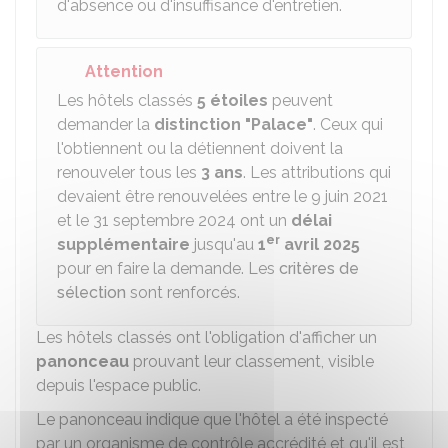
d'absence ou d'insuffisance d'entretien.
Attention
Les hôtels classés
5 étoiles
peuvent
demander la
distinction "Palace"
. Ceux qui
l'obtiennent ou la détiennent doivent la
renouveler tous les
3 ans
. Les attributions qui
devaient être renouvelées entre le 9 juin 2021
et le 31 septembre 2024 ont un
délai
er
supplémentaire
jusqu'au
1
avril 2025
pour en faire la demande. Les
critères de
sélection
sont renforcés.
Les hôtels classés ont l'obligation d'afficher un
panonceau
prouvant leur classement, visible
depuis l'espace public.
Le panonceau indique que l'hôtel a été inspecté
par un organisme de contrôle accrédité et qu'il est