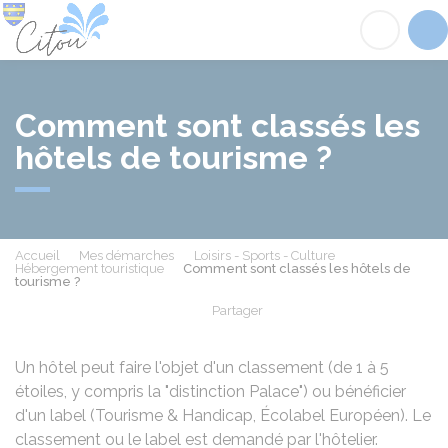
Citou
Acc
Comment sont classés les
hôtels de tourisme ?
Accueil
Mes démarches
Loisirs - Sports - Culture
Hébergement touristique
Comment sont classés les hôtels de
tourisme ?
Partager
Partager sur Facebook
Partager sur X - Twit
Partager sur
Par
Un hôtel peut faire l'objet d'un classement (de 1 à 5
étoiles, y compris la "distinction Palace") ou bénéficier
d'un label (Tourisme & Handicap, Écolabel Européen). Le
classement ou le label est demandé par l'hôtelier.