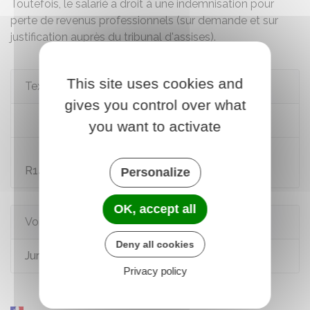
Toutefois, le salarié a droit à une
indemnisation
pour
perte de revenus professionnels (sur demande et sur
justification auprès du tribunal d'assises).
This site uses cookies and
Textes de référence
gives you control over what
Code du travail : article L1132-3-1
you want to activate
Code de procédure pénale : articles R139 à
R146
Personalize
OK, accept all
Voir aussi
Deny all cookies
Juré d'assises
Privacy policy