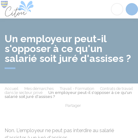
Citou
Acc
Un employeur peut-il
s'opposer à ce qu'un
salarié soit juré d'assises ?
Accueil
Mes démarches
Travail - Formation
Contrats de travail
dans le secteur privé
Un employeur peut-il s'opposer à ce qu'un
salarié soit juré d'assises ?
Partager
Partager sur Facebook
Partager sur X - Twit
Partager sur
Par
Non. L'employeur ne peut pas interdire au salarié
d'assister à un
juré d'assises
.