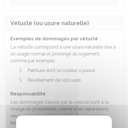
Vétusté (ou usure naturelle)
Exemples de dommages par vétusté
La vétusté correspond à une usure naturelle due à
un usage normal et prolongé du logement,
comme par exemple :
Peinture dont la couleur a passé
Revêtement de sols usés.
Responsabilité
Les dommages causés par la
vétusté
sont à la
charge du propriétaire, même si les réparations
nécessaires figurent sur la liste des
réparations
locatives
.