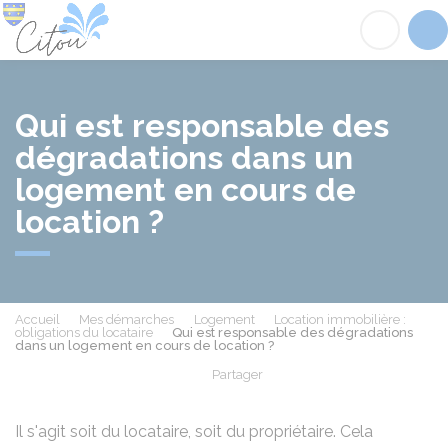
Citou
Acc
Qui est responsable des
dégradations dans un
logement en cours de
location ?
Accueil
Mes démarches
Logement
Location immobilière :
obligations du locataire
Qui est responsable des dégradations
dans un logement en cours de location ?
Partager
Partager sur Facebook
Partager sur X - Twit
Partager sur
Par
Il s'agit soit du locataire, soit du propriétaire. Cela