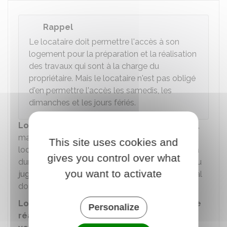
Rappel
Le locataire doit permettre l'accès à son
logement pour la préparation et la réalisation
des travaux qui sont à la charge du
propriétaire. Mais le locataire n'est pas obligé
d'en permettre l'accès les samedis, les
dimanches et les jours fériés.
Lorsque les travaux durent plus de 21 jours
,
mais que le propriétaire refuse d'accorder au
This site uses cookies and
locataire une baisse de loyer proportionnelle à la
gives you control over what
durée des travaux, le locataire peut faire appel au
you want to activate
juge des contentieux de la protection
du tribunal
dont dépend le logement.
Lorsque Les travaux, ou leurs conditions de
Personalize
réalisation
, ont un caractère
abusif ou