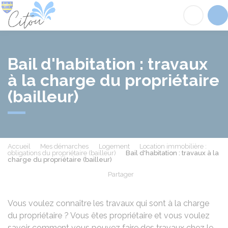
Citou
Acc
Bail d'habitation : travaux
à la charge du propriétaire
(bailleur)
Accueil
Mes démarches
Logement
Location immobilière :
obligations du propriétaire (bailleur)
Bail d'habitation : travaux à la
charge du propriétaire (bailleur)
Partager
Partager sur Facebook
Partager sur X - Twit
Partager sur
Par
Vous voulez connaître les travaux qui sont à la charge
du propriétaire ? Vous êtes propriétaire et vous voulez
savoir comment vous pouvez faire des travaux chez le