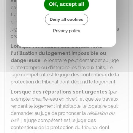
vexatoire, ou ne sont pas conformes
aux
OK, accept all
conditions indiquées dans la
notification
de
travaux, le locataire peut demander au juge
Deny all cookies
d'interrompre ou d'interdire les travaux faits. Le
juge compétent est le
juge des contentieux de la
Privacy policy
protection
du tribunal dont dépend le logement.
Lorsque l'exécution des travaux rend
l'utilisation du logement impossible ou
dangereuse
, le locataire peut demander au juge
d'interrompre ou d'interdire les travaux faits. Le
juge compétent est le
juge des contentieux de la
protection
du tribunal dont dépend le logement.
Lorsque des réparations sont urgentes
(par
exemple, chauffe-eau en hiver), et que les travaux
rendent le logement inhabitable, le locataire peut
demander au juge de prononcer la
résiliation du
bail
. Le juge compétent est le
juge des
contentieux de la protection
du tribunal dont