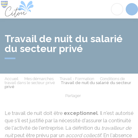
Citou
Acc
Travail de nuit du salarié
du secteur privé
Accueil
Mes démarches
Travail - Formation
Conditions de
travail dans le secteur privé
Travail de nuit du salarié du secteur
privé
Partager
Partager sur Facebook
Partager sur X - Twit
Partager sur
Par
Le travail de nuit doit être
exceptionnel
. Il n'est autorisé
que s'il est justifié par la nécessité d'assurer la continuité
de l'activité de l'entreprise. La définition du
travailleur de
nuit
peut être prévu par un
accord collectif
. En l'absence