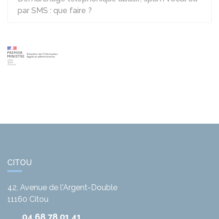
par SMS : que faire ?
CITOU
42, Avenue de l'Argent-Double
11160
Citou
04 68 78 01 41