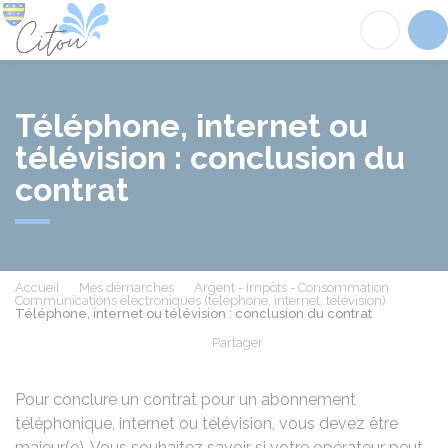
Citou
Acc
Téléphone, internet ou
télévision : conclusion du
contrat
Accueil
Mes démarches
Argent - Impôts - Consommation
Communications électroniques (téléphone, internet, télévision)
Téléphone, internet ou télévision : conclusion du contrat
Partager
Partager sur Facebook
Partager sur X - Twit
Partager sur
Par
Pour conclure un contrat pour un abonnement
téléphonique, internet ou télévision, vous devez être
majeur(e). Vous souhaitez savoir si votre opérateur peut