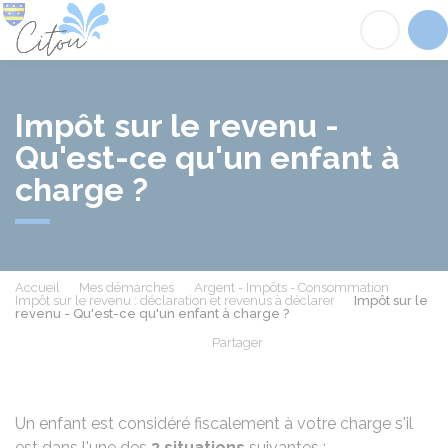
Citou
Acc
Impôt sur le revenu -
Qu'est-ce qu'un enfant à
charge ?
Accueil
Mes démarches
Argent - Impôts - Consommation
Impôt sur le revenu : déclaration et revenus à déclarer
Impôt sur le
revenu - Qu'est-ce qu'un enfant à charge ?
Partager
Partager sur Facebook
Partager sur X - Twit
Partager sur
Par
Un enfant est considéré fiscalement à votre charge s'il
est dans l'une des
3 situations
suivantes :