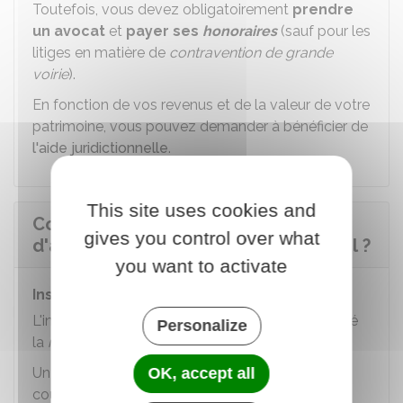
Toutefois, vous devez obligatoirement
prendre
un avocat
et
payer ses
honoraires
(sauf pour les
litiges en matière de
contravention de grande
voirie
).
En fonction de vos revenus et de la valeur de votre
patrimoine, vous pouvez demander à bénéficier de
l'aide juridictionnelle
.
This site uses cookies and
Comment la cour administrative
gives you control over what
d'appel traite-t-elle l'affaire en appel ?
you want to activate
Instruction
L'instruction débute dès que le
greffe
a enregistré
Personalize
la
requête
.
OK, accept all
Un
rapporteur
est désigné par le président de la
cour pour suivre l'instruction. Mais l'affaire est