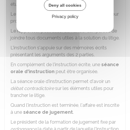
étudiée par plusieurs
magistrats
.
Deny all cookies
Le rapporteur fixe le délai accordé aux
parties
pour
Privacy policy
produire leurs
mémoires
.
Le rapporteur peut aussi demander aux parties de
joindre tous documents utiles à la solution du litige.
L'instruction s'appuie sur des mémoires écrits
présentant les arguments des 2 parties.
En complément de l'instruction écrite, une
séance
orale d'instruction
peut être organisée.
La séance orale d'instruction permet d'avoir un
débat contradictoire
sur les éléments utiles pour
trancher le litige.
Quand l'instruction est terminée, l'affaire est inscrite
à une
séance de jugement
.
Le président de la formation de jugement fixe par
ordonnance
la date à partir de laquelle l'instruction