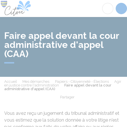
Citou
Acc
Faire appel devant la cour
administrative d'appel
(CAA)
Accueil
Mes démarches
Papiers - Citoyenneté - Élections
Agir
en justice contre l'administration
Faire appel devant la cour
administrative d'appel (CAA)
Partager
Partager sur Facebook
Partager sur X - Twit
Partager sur
Par
Vous avez reçu un jugement du tribunal administratif et
vous estimez que la solution donnée à votre litige n'est
pas conforme aux faits de votre affaire ou aux règles