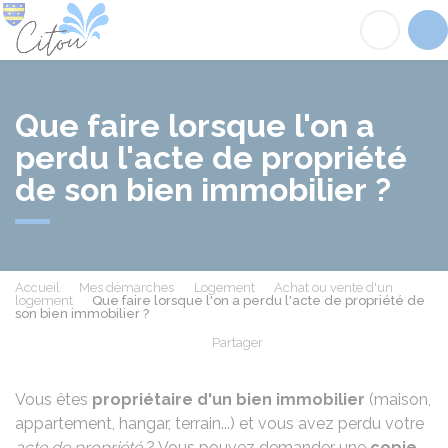
Citou
Acc
Que faire lorsque l'on a
perdu l'acte de propriété
de son bien immobilier ?
Accueil
Mes démarches
Logement
Achat ou vente d'un
logement
Que faire lorsque l'on a perdu l'acte de propriété de
son bien immobilier ?
Partager
Partager sur Facebook
Partager sur X - Twit
Partager sur
Par
Vous êtes
propriétaire d'un bien immobilier
(maison,
appartement, hangar, terrain...) et vous avez perdu votre
acte de propriété
? Vous pouvez demander une
copie