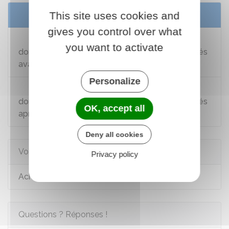
Services en ligne et formulaires
This site uses cookies and
gives you control over what
Copie de documents (acte de vente,
you want to activate
donation, règlement de copropriété...) enregistrés
avant le 1er janvier 1956
Personalize
Copie de documents (acte de vente,
donation, règlement de copropriété...) enregistrés
OK, accept all
après le 1er janvier 1956
Deny all cookies
Voir aussi
Privacy policy
Achat ou vente d'un logement
Questions ? Réponses !