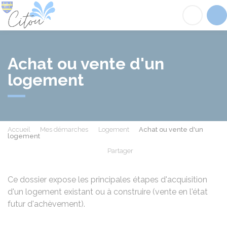
Citou
Acc
Achat ou vente d'un
logement
Accueil
Mes démarches
Logement
Achat ou vente d'un
logement
Partager
Partager sur Facebook
Partager sur X - Twit
Partager sur
Par
Ce dossier expose les principales étapes d'acquisition
d'un logement existant ou à construire (vente en l'état
futur d'achèvement).