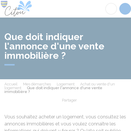
Citou
Acc
Que doit indiquer
l'annonce d'une vente
immobilière ?
Accueil
Mes démarches
Logement
Achat ou vente d'un
logement
Que doit indiquer l'annonce d'une vente
immobilière ?
Partager
Partager sur Facebook
Partager sur X - Twit
Partager sur
Par
Vous souhaitez acheter un logement, vous consultez les
annonces immobilières et vous voulez connaître les
informations qui doivent y figurer ? Qu'elle soit publiée