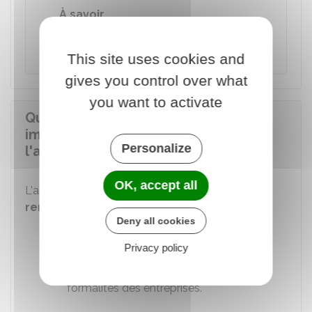
À savoir
Lors de la vente, un
état des risques
doit être
transmis à l'acheteur.
This site uses cookies and
gives you control over what
you want to activate
Quels renseignements sur l'agence
immobilière doivent figurer sur
Personalize
l'annonce immobilière ?
OK, accept all
L'annonce doit également comporter des
renseignements sur l'agence immobilière
:
Deny all cookies
Numéro
SIREN
Privacy policy
Mention de l'inscription de l'agent
immobilier au guichet unique des
formalités des entreprises.