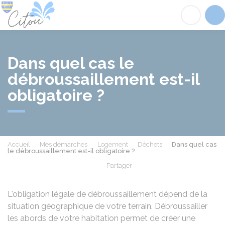
Citou
Acc
Dans quel cas le
débroussaillement est-il
obligatoire ?
Accueil
Mes démarches
Logement
Déchets
Dans quel cas
le débroussaillement est-il obligatoire ?
Partager
Partager sur Facebook
Partager sur X - Twit
Partager sur
Par
L'obligation légale de débroussaillement dépend de la
situation géographique de votre terrain. Débroussailler
les abords de votre habitation permet de créer une