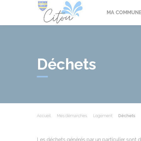
Citou
MA COMMUN
Déchets
Accueil
Mes démarches
Logement
Déchets
Les déchets générés par un particulier sont d