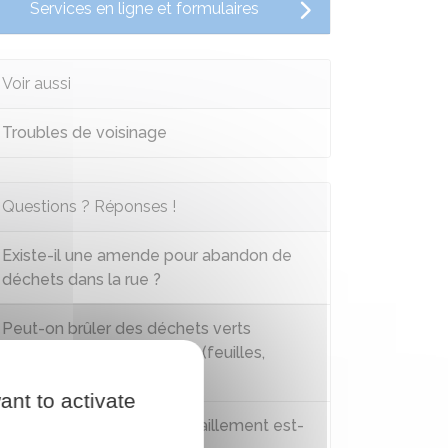
Services en ligne et formulaires
Voir aussi
Troubles de voisinage
Questions ? Réponses !
Existe-il une amende pour abandon de
déchets dans la rue ?
Peut-on brûler des déchets verts
(végétaux) dans son jardin (feuilles,
branches, ...) ?
ant to activate
Dans quel cas le débroussaillement est-