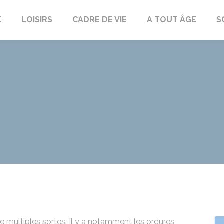
E
LOISIRS
CADRE DE VIE
A TOUT ÂGE
S
e multiples sortes. Il y a notamment les ordures