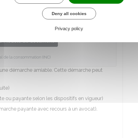
s rappeler la réglementation. Un modèle peut être
Deny all cookies
r ses arbres trop hauts et trop proches
Privacy policy
u Modèle de document
onal de la consommation (INC)
r à une démarche amiable. Cette démarche peut
uite)
e ou payante selon les dispositifs en vigueur)
marche payante avec recours à un avocat).