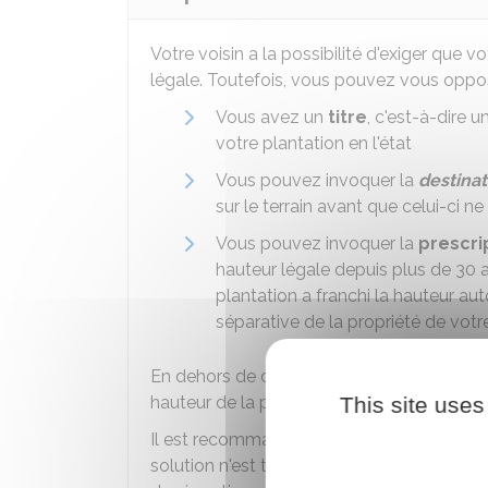
Votre voisin a la possibilité d'exiger que v
légale. Toutefois, vous pouvez vous oppos
Vous avez un
titre
, c'est-à-dire 
votre plantation en l'état
Vous pouvez invoquer la
destinat
sur le terrain avant que celui-ci ne 
Vous pouvez invoquer la
prescri
hauteur légale depuis plus de 30 a
plantation a franchi la hauteur aut
séparative de la propriété de votre
En dehors de ces situations, votre voisin es
hauteur de la plantation.
This site uses
Il est recommandé de discuter avec votre
solution n'est trouvée, votre voisin doit