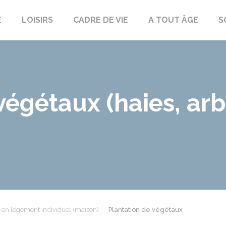
E
LOISIRS
CADRE DE VIE
A TOUT ÂGE
S
végétaux (haies, arb
e en logement individuel (maison)
Plantation de végétaux