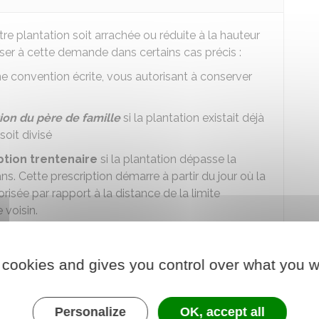
otre plantation soit arrachée ou réduite à la hauteur
er à cette demande dans certains cas précis :
une convention écrite, vous autorisant à conserver
ion du père de famille
si la plantation existait déjà
soit divisé
ption trentenaire
si la plantation dépasse la
ns. Cette prescription démarre à partir du jour où la
orisée par rapport à la distance de la limite
 voisin.
t en droit d'exiger l'arrachage ou la réduction de la
 cookies and gives you control over what you w
 voisin pour trouver un compromis. Si aucune
 vous adresser un courrier recommandé avec accusé
Personalize
OK, accept all