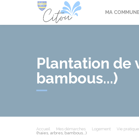
Citou
MA COMMUN
Plantation de 
bambous...)
Accueil
Mes démarches
Logement
Vie pratiqu
(haies, arbres, bambous...)