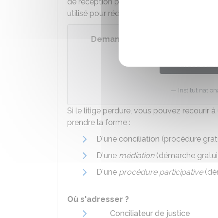
de réception pour signaler la gêne et vou
utilisé pour rédiger ce courrier :
Demander à son voisin de coupe
Accéder a
Institut nati
Si le litige perdure, vous pouvez recouri
prendre la forme :
D'une
conciliation
(procédure grat
D'une
médiation
(démarche gratuit
D'une
procédure participative
(dé
Où s'adresser ?
Conciliateur de justice