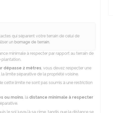
actes qui séparent votre terrain de celui de
aliser un
bornage de terrain
.
stance minimale à respecter par rapport au terrain de
 plantation.
r dépasse 2 mètres
, vous devez respecter une
 la limite séparative de la propriété voisine.
 cette limite ne sont pas soumis à une restriction
es ou moins
, la
distance minimale à respecter
séparative.
is le sol jusqu'à sa cime, tandis que la distance se